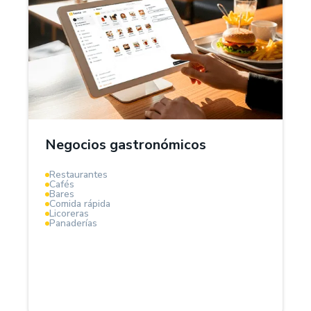
¿Por qué Treinta?
El Sistema POS Treinta es la solución ideal para
negocios gastronómicos, aquí podrás gestionar
inventarios de tus insumos, controlar costos de
ingredientes, organizar mesas, pedidos y calcular
márgenes de ganancia en tiempo real.
Negocios gastronómicos
Optimiza compras, reduce desperdicios y aumenta la
Restaurantes
rentabilidad de tu negocio gastronómico.
Cafés
Bares
Comida rápida
Licoreras
Panaderías