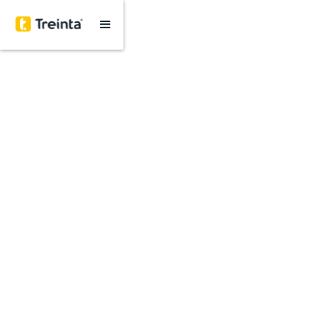
Sistema de
Gestión
para tu negocio
Somos la plataforma más fácil e intuitiva
Úsalo desde el celular y computador
Conoce las estadísticas de tu negocio en tiempo
real