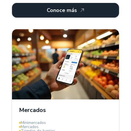
Conoce más
¿Por qué Treinta?
Para mercados, Treinta ofrece un sistema POS y
software de gestión que facilita el control de
inventarios, proveedores y ventas. Administra
productos por kilos, litros o unidades, registra
deudas de clientes y genera facturas digitales.
Mercados
La herramienta ideal para modernizar tu mercado.
Minimercados
Mercados
Tiendas de barrios