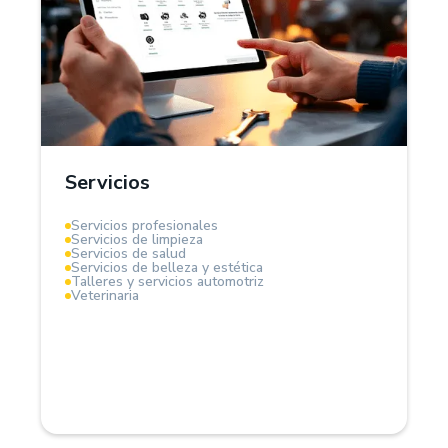
¿Por qué Treinta?
En el sector servicios, Treinta funciona como un
sistema de gestión integral que te permite
administrar clientes, proveedores, controlar
ingresos y egresos. Es ideal para servicios por
horas, contratos fijos o proyectos.
Servicios
Mantén el control total de tu flujo de caja y rentabilidad.
Servicios profesionales
Servicios de limpieza
Servicios de salud
Servicios de belleza y estética
Talleres y servicios automotriz
Veterinaria