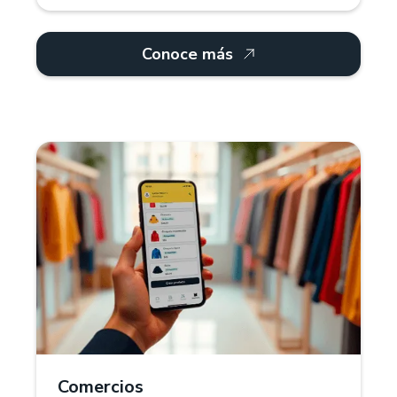
Conoce más
¿Por qué Treinta?
Para comercios retail, Treinta ofrece un sistema
POS que gestiona inventarios, múltiples
proveedores y categorías de productos. Controla
stock, precios y descuentos en tiempo real.
También, puedes crear diferentes variantes de
colores, tallas y tamaños de tus productos.
Comercios