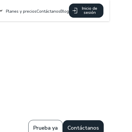
Inicio de
Planes y precios
Contáctanos
Blog
sesión
Prueba ya
Contáctanos