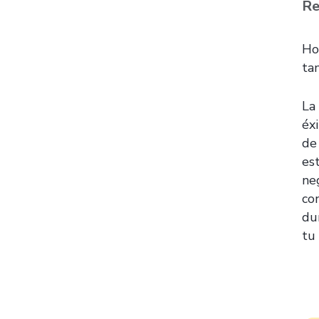
Re
Ho
ta
La
éx
de
es
ne
co
du
tu