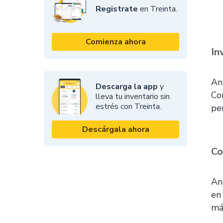
Registrate
en Treinta.
Comienza ahora
In
An
Descarga la app
y
Co
lleva tu inventario sin
estrés con Treinta.
pe
Descárgala ahora
Co
An
en
má