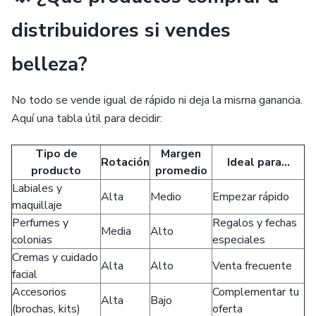
distribuidores si vendes
belleza?
No todo se vende igual de rápido ni deja la misma ganancia.
Aquí una tabla útil para decidir:
Tipo de
Margen
Rotación
Ideal para...
producto
promedio
Labiales y
Alta
Medio
Empezar rápido
maquillaje
Perfumes y
Regalos y fechas
Media
Alto
colonias
especiales
Cremas y cuidado
Alta
Alto
Venta frecuente
facial
Accesorios
Complementar tu
Alta
Bajo
(brochas, kits)
oferta