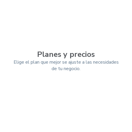
Planes y precios
Elige el plan que mejor se ajuste a las necesidades
de tu negocio.
Mensual
Trimestral
-10%
Anual
-25%
Esencial (App)