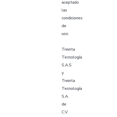
aceptado
las
condiciones
de
uso.
Treinta
Tecnología
S.A.S
y
Treinta
Tecnología
S.A.
de
C.V.