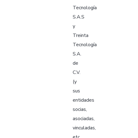
Tecnología
S.A.S
y
Treinta
Tecnología
S.A.
de
C.V.
(y
sus
entidades
socias,
asociadas,
vinculadas,
etc.