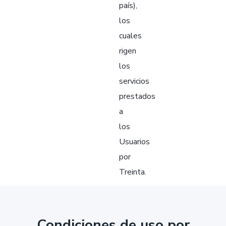
país),
los
cuales
rigen
los
servicios
prestados
a
los
Usuarios
por
Treinta.
Condiciones de uso por