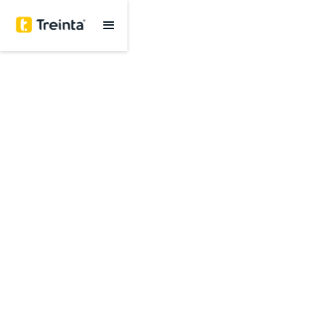
Sistema de
Gestión
para tu negocio
Somos la plataforma más fácil e intuitiva
Úsalo desde el celular y computador
Conoce las estadísticas de tu negocio en tiempo
real