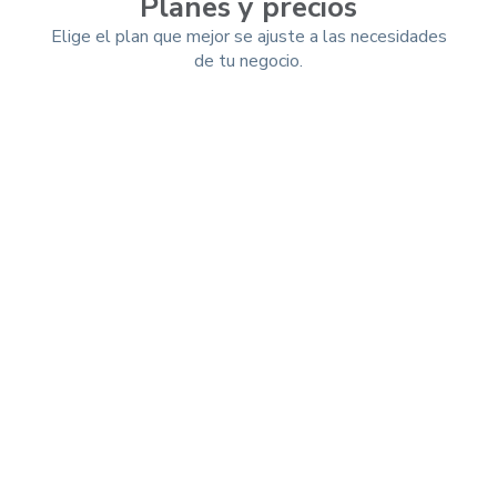
Planes y precios
Elige el plan que mejor se ajuste a las necesidades
de tu negocio.
Mensual
Trimestral
-10%
Anual
-25%
Esencial (App)
$ 9.99 usd/mes
$ 7.49
USD/mes
Total a pagar por año: $ 89.91
Soporte especializado
Registro de ventas
Registro de gastos