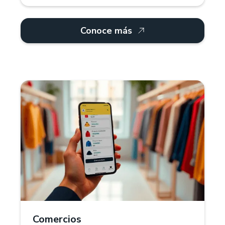
Conoce más
¿Por qué Treinta?
Para comercios retail, Treinta ofrece un sistema
POS que gestiona inventarios, múltiples
proveedores y categorías de productos. Controla
stock, precios y descuentos en tiempo real.
También, puedes crear diferentes variantes de
colores, tallas y tamaños de tus productos.
Comercios