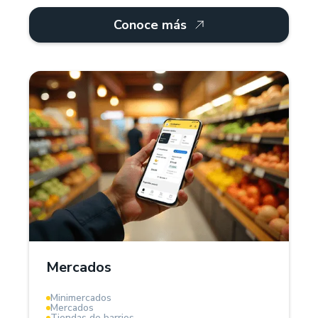
Conoce más
¿Por qué Treinta?
Para mercados, Treinta ofrece un sistema POS y
software de gestión que facilita el control de
inventarios, proveedores y ventas. Administra
productos por kilos, litros o unidades, registra
deudas de clientes y genera facturas digitales.
Mercados
La herramienta ideal para modernizar tu mercado.
Minimercados
Mercados
Tiendas de barrios