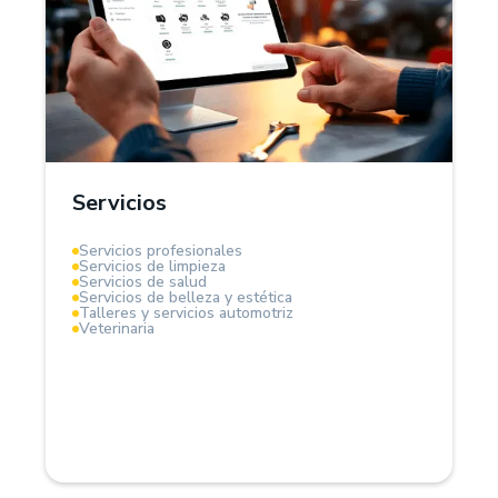
¿Por qué Treinta?
En el sector servicios, Treinta funciona como un
sistema de gestión integral que te permite
administrar clientes, proveedores, controlar
ingresos y egresos. Es ideal para servicios por
horas, contratos fijos o proyectos.
Servicios
Mantén el control total de tu flujo de caja y rentabilidad.
Servicios profesionales
Servicios de limpieza
Servicios de salud
Servicios de belleza y estética
Talleres y servicios automotriz
Veterinaria