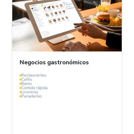
¿Por qué Treinta?
El Sistema POS Treinta es la solución ideal para
negocios gastronómicos, aquí podrás gestionar
inventarios de tus insumos, controlar costos de
ingredientes, organizar mesas, pedidos y calcular
márgenes de ganancia en tiempo real.
Negocios gastronómicos
Optimiza compras, reduce desperdicios y aumenta la
Restaurantes
rentabilidad de tu negocio gastronómico.
Cafés
Bares
Comida rápida
Licoreras
Panaderías