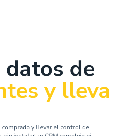
 datos de
ntes y lleva
n comprado y llevar el control de
, sin instalar un CRM complejo ni