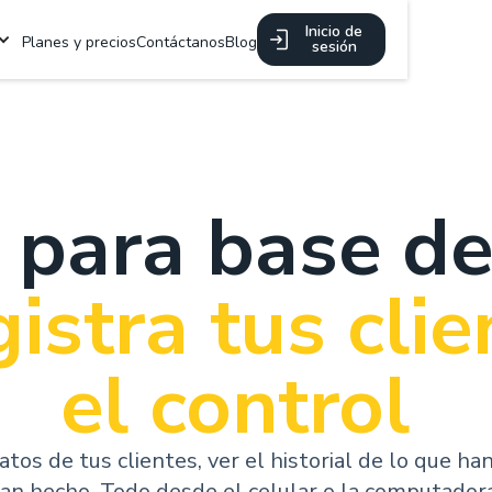
Inicio de
Planes y precios
Contáctanos
Blog
sesión
para base de
gistra tus clie
el control
tos de tus clientes, ver el historial de lo que ha
an hecho. Todo desde el celular o la computadora