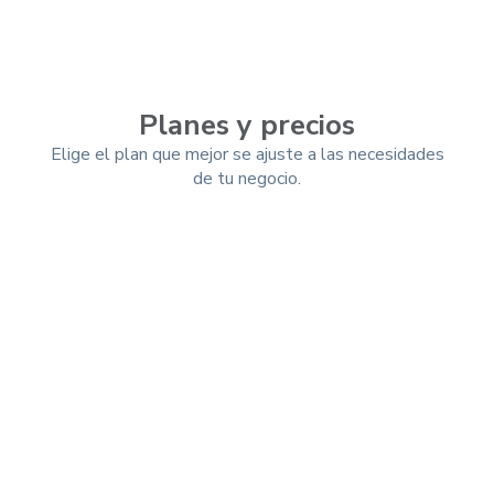
Planes y precios
Elige el plan que mejor se ajuste a las necesidades
de tu negocio.
Mensual
Trimestral
-10%
Anual
-25%
Esencial (App)
$ 9.900
/mes
Registro de ventas