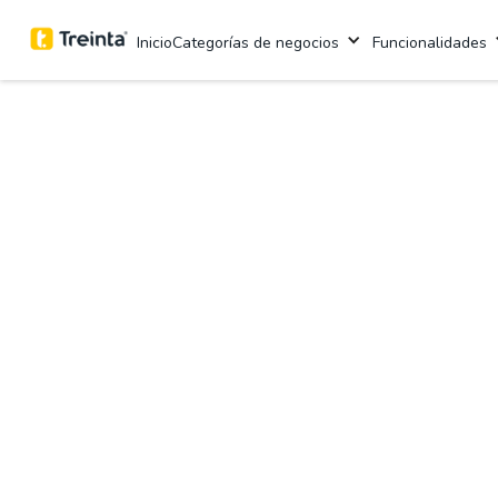
Inicio
Categorías de negocios
Funcionalidades
Sistema de
Gesti
para tu negocio
Somos la plataforma más fácil e intuitiva
Úsalo desde el celular y computador