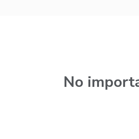
No importa
¿Por qué Treinta?
¿