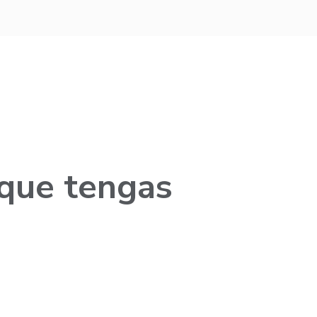
 que tengas
a?
¿Por qué Treinta?