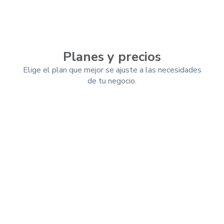
Planes y precios
Elige el plan que mejor se ajuste a las necesidades
de tu negocio.
Mensual
Trimestral
-10%
Anual
-25%
Esencial (App)
$ 9.99 usd/mes
$ 7.49
USD/mes
Total a pagar por año: $ 89.91