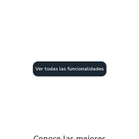
Talleres y se
Veterinarias
automotriz
Todos los servicios
Todos los servic
Ver todas las funcionalidades
Conoce las mejores