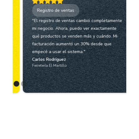
Registro de ventas
a
"El registro de ventas cambió completamente
mi negocio. Ahora, puedo ver exactamente
qué productos se venden más y cuándo. Mi
facturación aumentó un 30% desde que
empecé a usar el sistema."
Carlos Rodríguez
Ferretería El Martillo
Slide 1 of 2.