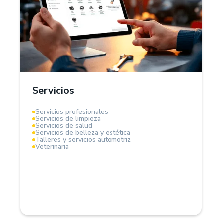
¿Por qué Treinta?
En el sector servicios, Treinta funciona como un
sistema de gestión integral que te permite
administrar clientes, proveedores, controlar
ingresos y egresos. Es ideal para servicios por
horas, contratos fijos o proyectos.
Servicios
Mantén el control total de tu flujo de caja y rentabilidad.
Servicios profesionales
Servicios de limpieza
Servicios de salud
Servicios de belleza y estética
Talleres y servicios automotriz
Veterinaria