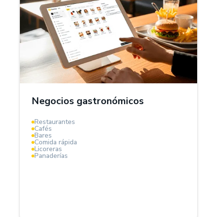
¿Por qué Treinta?
El Sistema POS Treinta es la solución ideal para
negocios gastronómicos, aquí podrás gestionar
inventarios de tus insumos, controlar costos de
ingredientes, organizar mesas, pedidos y calcular
márgenes de ganancia en tiempo real.
Negocios gastronómicos
Optimiza compras, reduce desperdicios y aumenta la
Restaurantes
rentabilidad de tu negocio gastronómico.
Cafés
Bares
Comida rápida
Licoreras
Panaderías