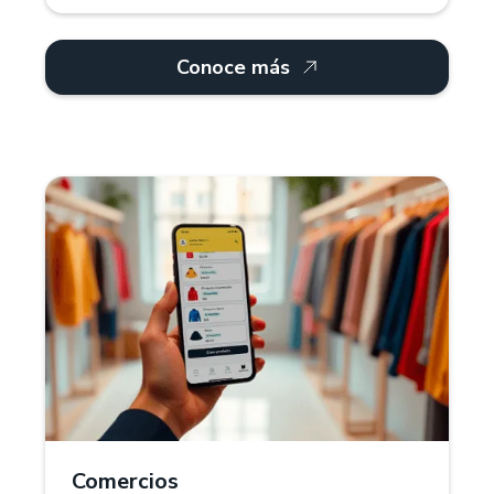
Conoce más
¿Por qué Treinta?
Para comercios retail, Treinta ofrece un sistema
POS que gestiona inventarios, múltiples
proveedores y categorías de productos. Controla
stock, precios y descuentos en tiempo real.
También, puedes crear diferentes variantes de
colores, tallas y tamaños de tus productos.
Comercios