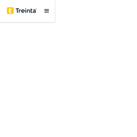
Sistema de
Gestión
para tu negocio
Somos la plataforma más fácil e intuitiva
Úsalo desde el celular y computador
Conoce las estadísticas de tu negocio en tiempo
real