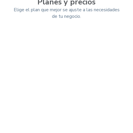
Planes y precios
Elige el plan que mejor se ajuste a las necesidades
de tu negocio.
Mensual
Trimestral
-10%
Anual
-25%
Esencial (App)
$ 9.99 usd/mes
$ 7.49
USD/mes
Total a pagar por año: $ 89.91
Soporte especializado
Registro de ventas
Registro de gastos