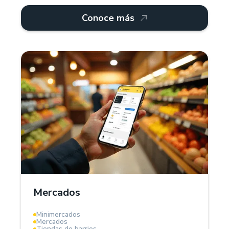
Conoce más
¿Por qué Treinta?
Para mercados, Treinta ofrece un sistema POS y
software de gestión que facilita el control de
inventarios, proveedores y ventas. Administra
productos por kilos, litros o unidades, registra
deudas de clientes y genera facturas digitales.
Mercados
La herramienta ideal para modernizar tu mercado.
Minimercados
Mercados
Tiendas de barrios