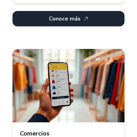
Conoce más
¿Por qué Treinta?
Para comercios retail, Treinta ofrece un sistema
POS que gestiona inventarios, múltiples
proveedores y categorías de productos. Controla
stock, precios y descuentos en tiempo real.
También, puedes crear diferentes variantes de
colores, tallas y tamaños de tus productos.
Comercios