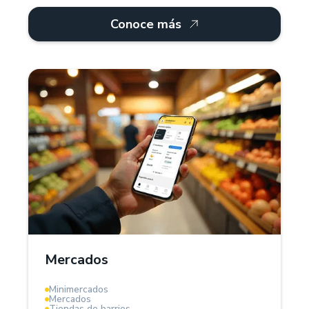
Conoce más
¿Por qué Treinta?
Para mercados, Treinta ofrece un sistema POS y
software de gestión que facilita el control de
inventarios, proveedores y ventas. Administra
productos por kilos, litros o unidades, registra
deudas de clientes y genera facturas digitales.
Mercados
La herramienta ideal para modernizar tu mercado.
Minimercados
Mercados
Tiendas de barrios