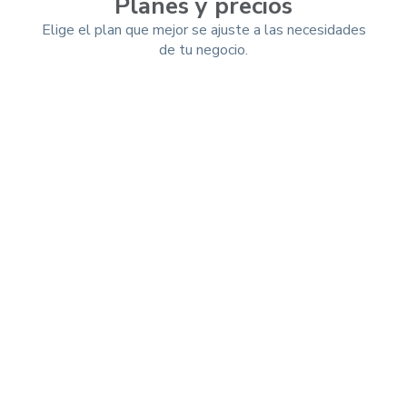
Planes y precios
Elige el plan que mejor se ajuste a las necesidades
de tu negocio.
Mensual
Trimestral
-10%
Anual
-25%
Esencial (App)
$ 9.99 usd/mes
$ 7.49
USD/mes
Total a pagar por año: $ 89.91
Soporte especializado
Registro de ventas
Registro de gastos