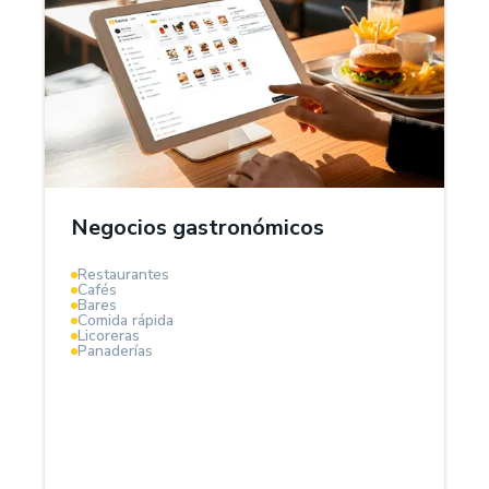
¿Por qué Treinta?
El Sistema POS Treinta es la solución ideal para
negocios gastronómicos, aquí podrás gestionar
inventarios de tus insumos, controlar costos de
ingredientes, organizar mesas, pedidos y calcular
márgenes de ganancia en tiempo real.
Negocios gastronómicos
Optimiza compras, reduce desperdicios y aumenta la
Restaurantes
rentabilidad de tu negocio gastronómico.
Cafés
Bares
Comida rápida
Licoreras
Panaderías