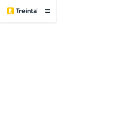
Sistema de
Gestión
para tu negocio
Somos la plataforma más fácil e intuitiva
Úsalo desde el celular y computador
Conoce las estadísticas de tu negocio en tiempo
real