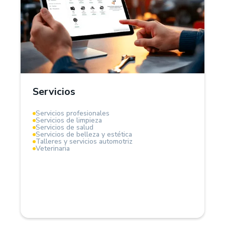
¿Por qué Treinta?
En el sector servicios, Treinta funciona como un
sistema de gestión integral que te permite
administrar clientes, proveedores, controlar
ingresos y egresos. Es ideal para servicios por
horas, contratos fijos o proyectos.
Servicios
Mantén el control total de tu flujo de caja y rentabilidad.
Servicios profesionales
Servicios de limpieza
Servicios de salud
Servicios de belleza y estética
Talleres y servicios automotriz
Veterinaria