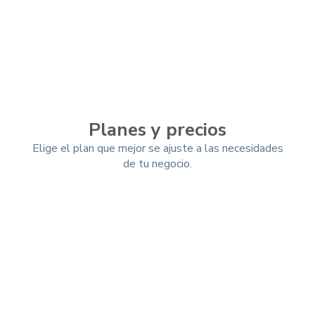
Planes y precios
Elige el plan que mejor se ajuste a las necesidades
de tu negocio.
Mensual
Trimestral
-10%
Anual
-25%
Esencial (App)