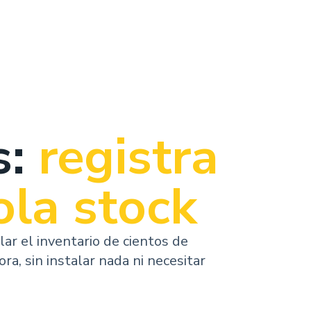
s:
registra
ola stock
lar el inventario de cientos de
ra, sin instalar nada ni necesitar