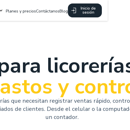
Inicio de
Planes y precios
Contáctanos
Blog
sesión
para licorería
gastos y
contr
erías que necesitan registrar ventas rápido, contro
fiados de clientes. Desde el celular o la computado
un contador.