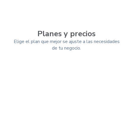
Planes y precios
Elige el plan que mejor se ajuste a las necesidades
de tu negocio.
Mensual
Trimestral
-10%
Anual
-25%
Esencial (App)
$ 9.99 usd/mes
$ 7.49
USD/mes
Total a pagar por año: $ 89.91