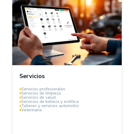
¿Por qué Treinta?
En el sector servicios, Treinta funciona como un
sistema de gestión integral que te permite
administrar clientes, proveedores, controlar
ingresos y egresos. Es ideal para servicios por
horas, contratos fijos o proyectos.
Servicios
Mantén el control total de tu flujo de caja y rentabilidad.
Servicios profesionales
Servicios de limpieza
Servicios de salud
Servicios de belleza y estética
Talleres y servicios automotriz
Veterinaria