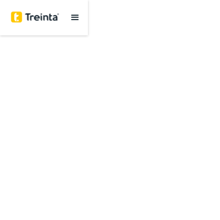
Sistema de
Gestión
para tu negocio
Somos la plataforma más fácil e intuitiva
Úsalo desde el celular y computador
Conoce las estadísticas de tu negocio en tiempo
real