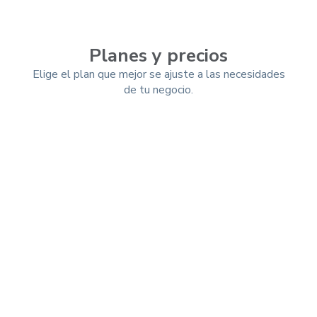
Planes y precios
Elige el plan que mejor se ajuste a las necesidades
de tu negocio.
Mensual
Trimestral
-10%
Anual
-25%
Esencial (App)
$ 199/mes
$ 179,1
/mes
Total a pagar por trimestre: $537,3