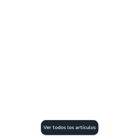
Sistema POS para tienda de
abarrotes que transforma tu
mostrador en control digital
Las tres fugas de ingresos que el cuaderno
no cierra en una tienda de abarrotes y cómo
migrar al control digital en cinco días.
Leer más
Por
Equipo Treinta
Ver todos los artículos