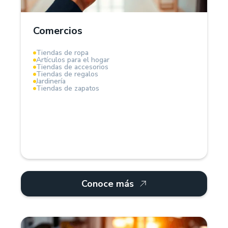
stock, precios y descuentos en tiempo real.
También, puedes crear diferentes variantes de
colores, tallas y tamaños de tus productos.
Comercios
Tiendas de ropa
Artículos para el hogar
La solución ideal para profesionalizar la gestión del
Tiendas de accesorios
negocio.
Tiendas de regalos
Jardinería
Tiendas de zapatos
Conoce más