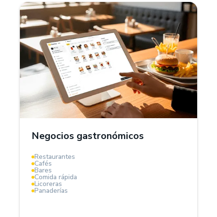
¿Por qué Treinta?
El Sistema POS Treinta es la solución ideal para
negocios gastronómicos, aquí podrás gestionar
inventarios de tus insumos, controlar costos de
ingredientes, organizar mesas, pedidos y calcular
márgenes de ganancia en tiempo real.
Negocios gastronómicos
Optimiza compras, reduce desperdicios y aumenta la
Restaurantes
rentabilidad de tu negocio gastronómico.
Cafés
Bares
Comida rápida
Licoreras
Panaderías