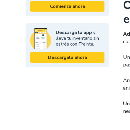
C
Comienza ahora
e
Descarga la app
y
Ad
lleva tu inventario sin
cu
estrés con Treinta.
Un
Descárgala ahora
pa
Ant
ani
Un
ne