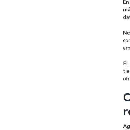
En
má
da
Ne
co
am
El
ti
of
C
r
Ag