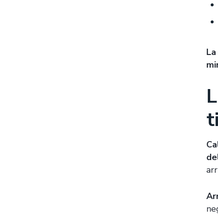
La
mi
L
t
Ca
de
ar
Ar
ne