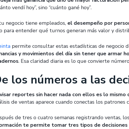
 deja más ganancia que uno de mayor facturación p
ánto vendí hoy”, sino “cuánto gané hoy”.
 tu negocio tiene empleados,
el desempeño por perso
no para entender qué turnos generan más valor y distrib
einta
permite consultar estas estadísticas de negocio d
nancias y movimientos del día sin tener que armar ho
adernos
. Esa claridad diaria es lo que convierte número
e los números a las dec
visar reportes sin hacer nada con ellos es lo mismo 
álisis de ventas aparece cuando conectas los patrones c
spués de tres o cuatro semanas registrando ventas, lo
formación te permite tomar tres tipos de decisiones 