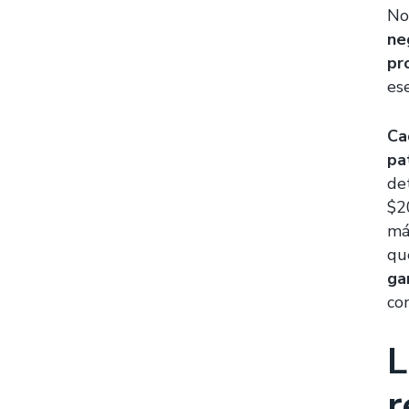
No
ne
pr
ese
Ca
pa
de
$2
má
qu
ga
con
L
r