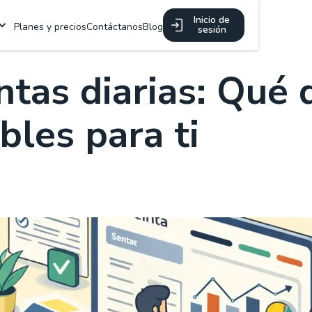
Inicio de
Planes y precios
Contáctanos
Blog
sesión
ntas diarias: Qué 
bles para ti