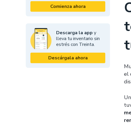
C
Comienza ahora
t
Descarga la app
y
lleva tu inventario sin
t
estrés con Treinta.
Descárgala ahora
Mu
el
dis
Un
tu
me
re