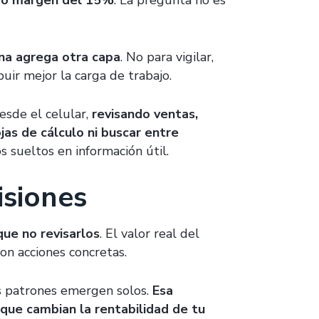
ero margen del 15%
. La pregunta no es
na agrega otra capa
. No para vigilar,
uir mejor la carga de trabajo.
esde el celular,
revisando ventas,
jas de cálculo ni buscar entre
s sueltos en información útil.
isiones
que no revisarlos
. El valor real del
on acciones concretas.
s patrones emergen solos.
Esa
que cambian la rentabilidad de tu