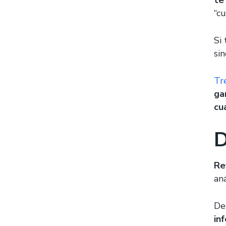
te
“cu
Si
si
Tr
ga
cu
D
Re
an
De
in