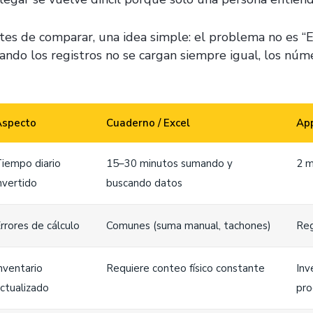
es de comparar, una idea simple: el problema no es “Exce
ando los registros no se cargan siempre igual, los núme
Aspecto
Cuaderno / Excel
App
iempo diario
15–30 minutos sumando y
2 m
nvertido
buscando datos
rrores de cálculo
Comunes (suma manual, tachones)
Reg
nventario
Requiere conteo físico constante
Inv
ctualizado
pro