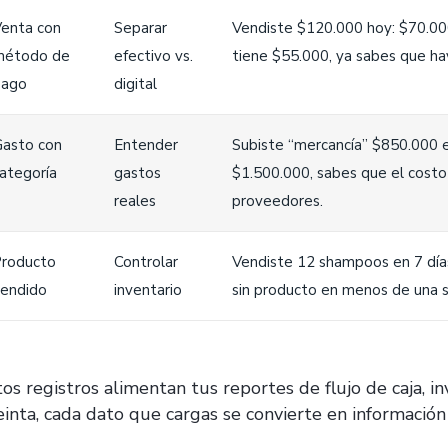
enta con
Separar
Vendiste $120.000 hoy: $70.000 
método de
efectivo vs.
tiene $55.000, ya sabes que ha
pago
digital
asto con
Entender
Subiste “mercancía” $850.000 e
ategoría
gastos
$1.500.000, sabes que el costo 
reales
proveedores.
roducto
Controlar
Vendiste 12 shampoos en 7 días
endido
inventario
sin producto en menos de una 
tos registros alimentan tus reportes de flujo de caja, i
inta, cada dato que cargas se convierte en información ú