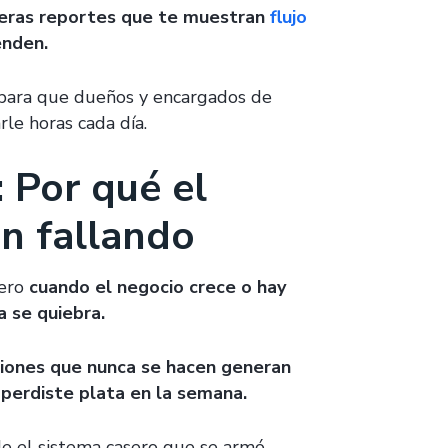
eras reportes que te muestran
flujo
enden.
a para que dueños y encargados de
le horas cada día.
 Por qué el
n fallando
pero
cuando el negocio crece o hay
a se quiebra.
aciones que nunca se hacen generan
 perdiste plata en la semana.
de el sistema casero que se armó.