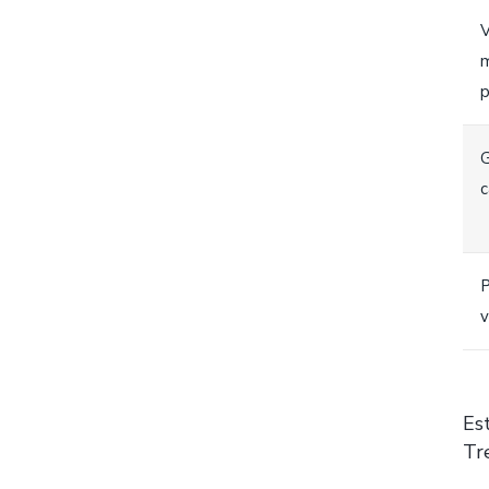
V
G
c
P
v
Es
Tre