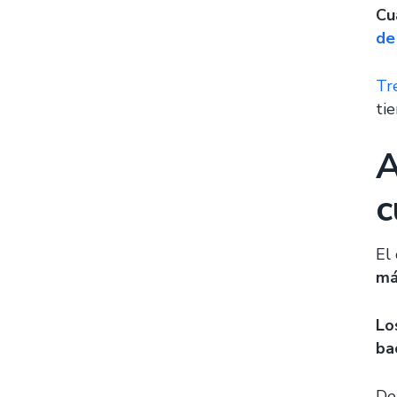
Cu
de
Tr
ti
A
c
El 
má
Lo
ba
De