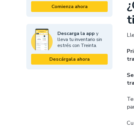
¿
Comienza ahora
t
Descarga la app
y
Lle
lleva tu inventario sin
estrés con Treinta.
Pr
tr
Descárgala ahora
Se
tr
Te
pa
Cu