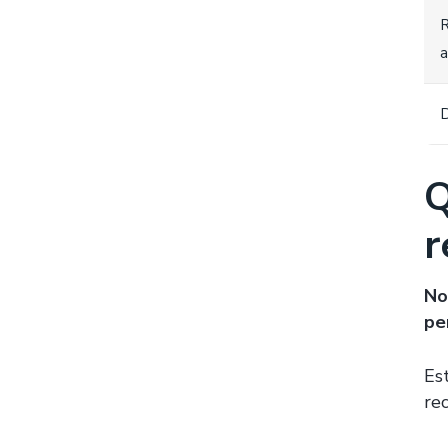
R
a
D
Q
r
No
pe
Es
re