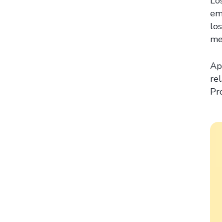
Lo
em
los
me
Ap
re
Pr