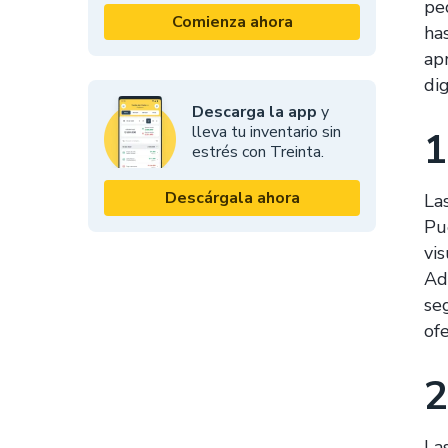
pe
Comienza ahora
ha
ap
dig
Descarga la app
y
lleva tu inventario sin
1
estrés con Treinta.
Descárgala ahora
La
Pu
vis
Ad
se
ofe
2
La