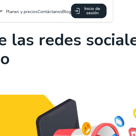
a
Inicio de
Planes y precios
Contáctanos
Blog
sesión
e las redes social
io