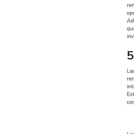
re
op
Ad
qu
inv
5
La
re
int
Es
co