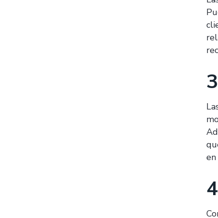
Pu
cl
re
re
3
La
mo
Ad
qu
en
4
Co