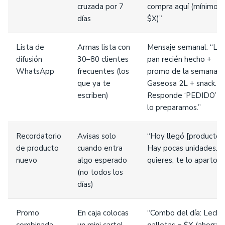
cruzada por 7
compra aquí (mínimo
días
$X)”
Lista de
Armas lista con
Mensaje semanal: “Ll
difusión
30–80 clientes
pan recién hecho +
WhatsApp
frecuentes (los
promo de la semana:
que ya te
Gaseosa 2L + snack.
escriben)
Responde ‘PEDIDO’ y 
lo preparamos.”
Recordatorio
Avisas solo
“Hoy llegó [producto].
de producto
cuando entra
Hay pocas unidades. S
nuevo
algo esperado
quieres, te lo aparto.”
(no todos los
días)
Promo
En caja colocas
“Combo del día: Leche