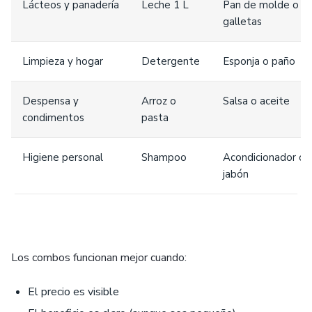
Lácteos y panadería
Leche 1 L
Pan de molde o
galletas
Limpieza y hogar
Detergente
Esponja o paño
Despensa y
Arroz o
Salsa o aceite
condimentos
pasta
Higiene personal
Shampoo
Acondicionador o
jabón
Los combos funcionan mejor cuando:
El precio es visible