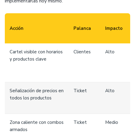
implementarlas hoy mismo.
Acción
Palanca
Impacto
E
Cartel visible con horarios
Clientes
Alto
B
y productos clave
Señalización de precios en
Ticket
Alto
M
todos los productos
Zona caliente con combos
Ticket
Medio
B
armados