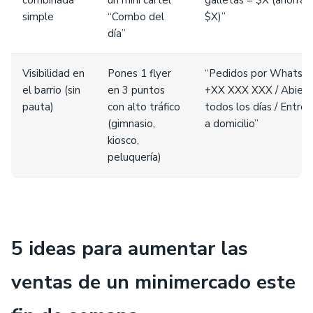
combinada
un mini cartel
galletas = $X (ahorras
simple
“Combo del
$X)”
día”
Visibilidad en
Pones 1 flyer
“Pedidos por WhatsA
el barrio (sin
en 3 puntos
+XX XXX XXX / Abiert
pauta)
con alto tráfico
todos los días / Entre
(gimnasio,
a domicilio”
kiosco,
peluquería)
5 ideas para aumentar las
ventas de un minimercado este