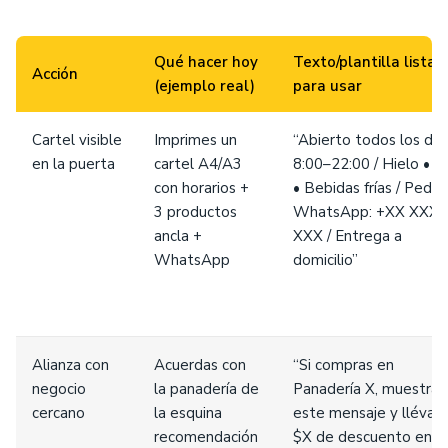
Qué hacer hoy
Texto/plantilla lista
Acción
(ejemplo real)
para usar
Cartel visible
Imprimes un
“Abierto todos los día
en la puerta
cartel A4/A3
8:00–22:00 / Hielo • P
con horarios +
• Bebidas frías / Pedid
3 productos
WhatsApp: +XX XXX
ancla +
XXX / Entrega a
WhatsApp
domicilio”
Alianza con
Acuerdas con
“Si compras en
negocio
la panadería de
Panadería X, muestra
cercano
la esquina
este mensaje y llévat
recomendación
$X de descuento en t