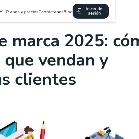
Inicio de
Planes y precios
Contáctanos
Blog
sesión
de marca 2025: có
s que vendan y
s clientes