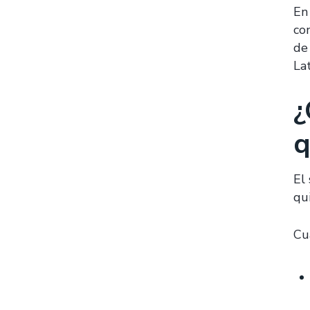
En
co
de
La
¿
q
El 
qu
Cu