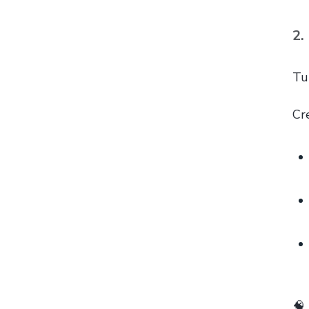
2.
Tu 
Cre
🧠