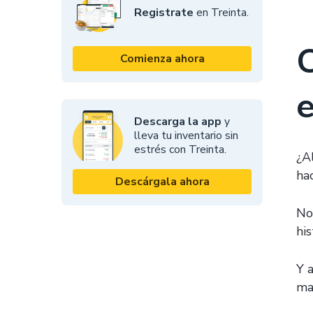
Registrate
en Treinta.
C
Comienza ahora
e
Descarga la app
y
lleva tu inventario sin
estrés con Treinta.
¿A
ha
Descárgala ahora
No
his
Y 
ma