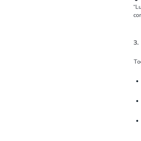
“L
co
3.
To