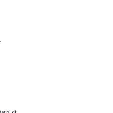
:
rio”, di: