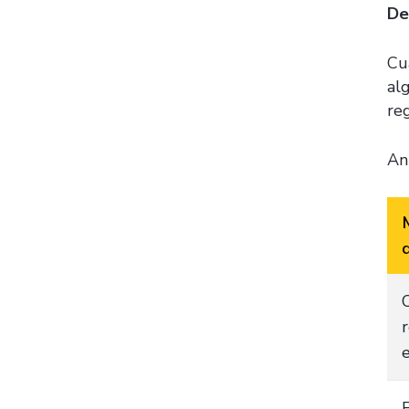
De
Cu
al
reg
An