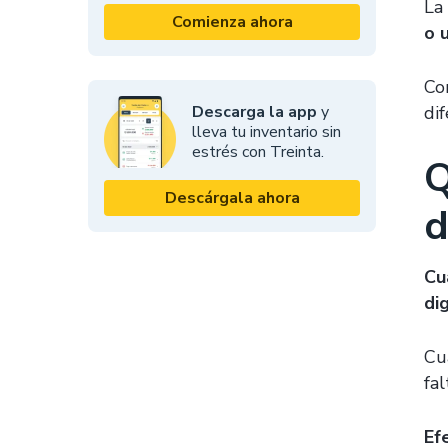
La
Comienza ahora
o 
Co
Descarga la app
y
di
lleva tu inventario sin
estrés con Treinta.
Q
Descárgala ahora
d
Cu
di
Cu
fa
Ef