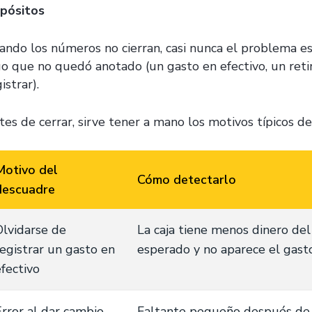
pósitos
ando los números no cierran, casi nunca el problema est
go que no quedó anotado (un gasto en efectivo, un retir
istrar).
tes de cerrar, sirve tener a mano los motivos típicos 
Motivo del
Cómo detectarlo
descuadre
Olvidarse de
La caja tiene menos dinero del
registrar un gasto en
esperado y no aparece el gast
efectivo
Error al dar cambio
Faltante pequeño después de