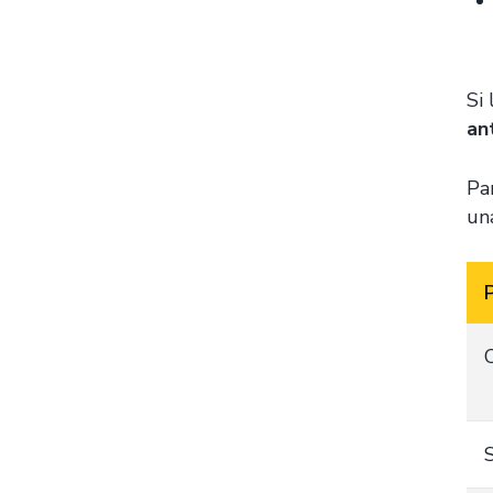
Si
an
Pa
un
C