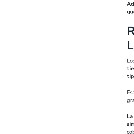
Ad
qu
R
L
Lo
ti
ti
Es
gr
La
si
co