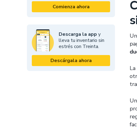
C
Comienza ahora
s
Descarga la app
y
Un
lleva tu inventario sin
pa
estrés con Treinta.
du
Descárgala ahora
La
otr
tr
Un
pr
re
fa