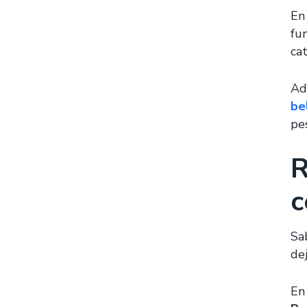
En
fu
ca
Ad
be
pe
R
c
Sa
dej
En