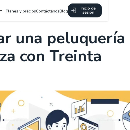
Inicio de
Planes y precios
Contáctanos
Blog
sesión
r una peluquería
za con Treinta