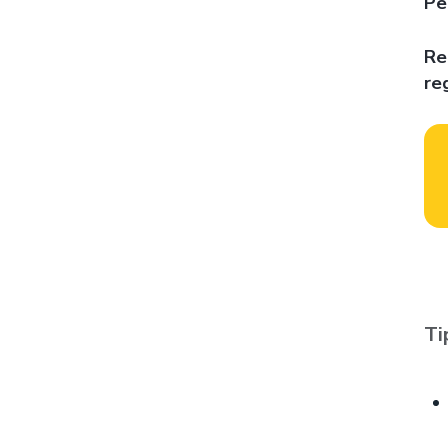
Pe
Re
re
Ti