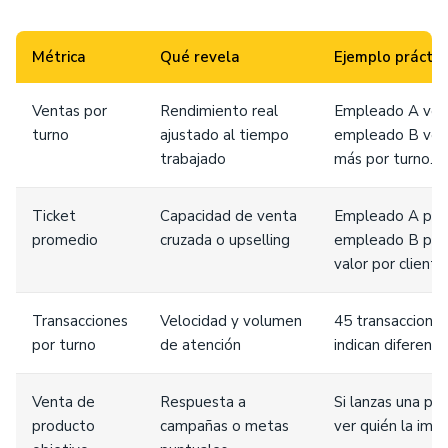
Métrica
Qué revela
Ejemplo práctic
Ventas por
Rendimiento real
Empleado A vend
turno
ajustado al tiempo
empleado B vend
trabajado
más por turno.
Ticket
Capacidad de venta
Empleado A prom
promedio
cruzada o upselling
empleado B pro
valor por cliente
Transacciones
Velocidad y volumen
45 transacciones
por turno
de atención
indican diferenci
Venta de
Respuesta a
Si lanzas una p
producto
campañas o metas
ver quién la impu