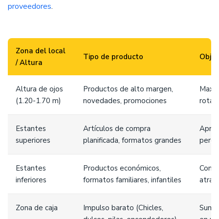
proveedores
.
Zona del local
Tipo de producto
Objet
/ Altura
Altura de ojos
Productos de alto margen,
Maximi
(1.20-1.70 m)
novedades, promociones
rotac
Estantes
Artículos de compra
Aprov
superiores
planificada, formatos grandes
perde
Estantes
Productos económicos,
Compl
inferiores
formatos familiares, infantiles
atrae
Zona de caja
Impulso barato (Chicles,
Sumar 