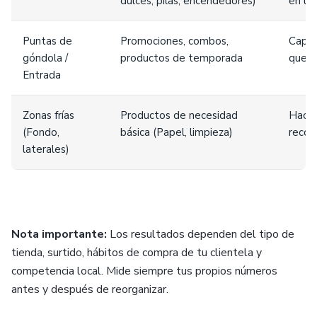
dulces, pilas, encendedores)
en ú
Puntas de
Promociones, combos,
Capta
góndola /
productos de temporada
que e
Entrada
Zonas frías
Productos de necesidad
Hacer
(Fondo,
básica (Papel, limpieza)
recor
laterales)
Nota importante:
Los resultados dependen del tipo de
tienda, surtido, hábitos de compra de tu clientela y
competencia local. Mide siempre tus propios números
antes y después de reorganizar.