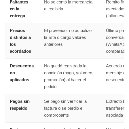
Faltantes
No se contó la mercancía
Remito firm
en la
al recibirla
asentadas 
entrega
(faltantes/d
Precios
El proveedor no actualizó
Último presu
distintos a
la lista o cargó valores
conversaci
los
anteriores
(WhatsApp/co
acordados
comparable
Descuentos
No quedó registrada la
Acuerdo com
no
condición (pago, volumen,
mensaje don
aplicados
promoción) al hacer el
descuento, 
pedido
Pagos sin
Se pagó sin verificar la
Extracto ba
respaldo
factura o se perdió el
transferenci
comprobante
asociada