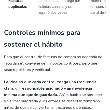
Facturas
La misma factura llegó por
Número de f
duplicadas
distintos canales y se
emisión, imp
registró dos veces
canal de re
Controles mínimos para
sostener el hábito
Para que el control de facturas de compra no dependa de
“acordarse”, conviene definir pocos controles, pero que
sean repetibles y verificables.
La idea es que cada control tenga una frecuencia
clara, un responsable asignado y una evidencia
mínima que quede guardada.
Así el hábito se sostiene
sin sumar burocracia y los errores se detectan temprano,
antes de que se conviertan en reclamos o pérdidas.