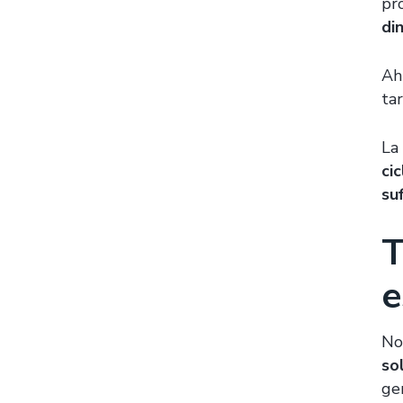
pr
di
Ah
ta
La
ci
su
T
e
No
so
ge