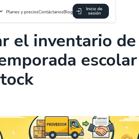
Inicio de
Planes y precios
Contáctanos
Blog
sesión
r el inventario de
temporada escolar
stock