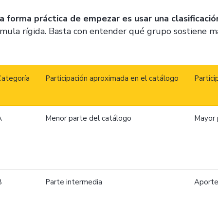
a forma práctica de empezar es usar una clasificaci
rmula rígida. Basta con entender qué grupo sostiene m
Categoría
Participación aproximada en el catálogo
Partic
A
Menor parte del catálogo
Mayor 
B
Parte intermedia
Aporte