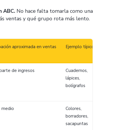
ón ABC.
No hace falta tomarla como una
ás ventas y qué grupo rota más lento.
ipación aproximada en ventas
Ejemplo típico
parte de ingresos
Cuadernos,
lápices,
bolígrafos
 medio
Colores,
borradores,
sacapuntas