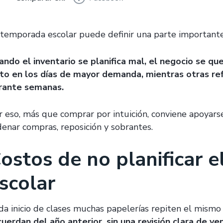
 temporada escolar puede definir una parte importante
ando el inventario se planifica mal, el negocio se q
sto en los días de mayor demanda, mientras otras ref
rante semanas.
r eso, más que comprar por intuición, conviene apoya
denar compras, reposición y sobrantes.
ostos de no planificar e
scolar
da inicio de clases muchas papelerías repiten el mismo
cuerdan del año anterior, sin una revisión clara de v