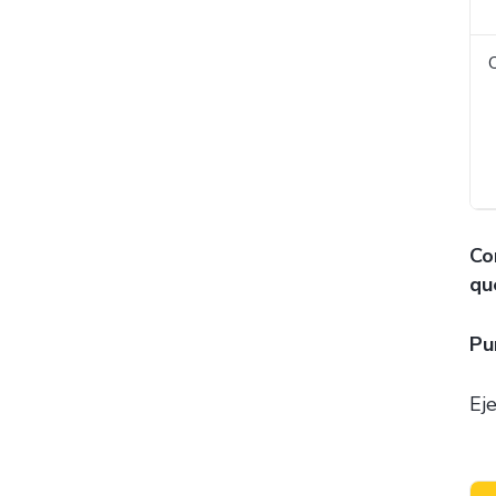
Co
qu
Pu
Ej