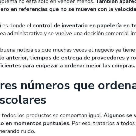
oblema no está solo en vender menos.
También aparece
nero en referencias que no se mueven con la velocid
í es donde el
control de inventario en papelería en 
rea administrativa y se vuelve una decisión comercial i
 buena noticia es que muchas veces el negocio ya tiene
clo anterior, tiempos de entrega de proveedores y r
ficientes para empezar a ordenar mejor las compras.
res números que orden
scolares
 todos los productos se comportan igual.
Algunos se v
lo en momentos puntuales
. Por eso, tratarlos a tod
nerando ruido.