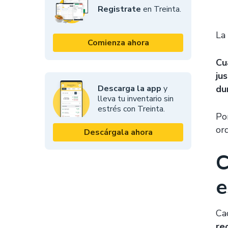
Registrate
en Treinta.
La
Comienza ahora
Cu
ju
Descarga la app
y
du
lleva tu inventario sin
estrés con Treinta.
Po
or
Descárgala ahora
C
e
Ca
re