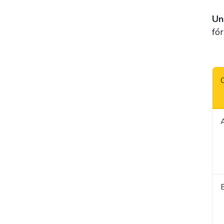
Un
fó