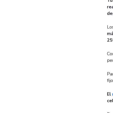
Tu
re
de
Lo
má
25
Co
per
Pa
fij
El
ce