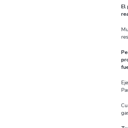
El
re
Mu
re
Pe
pr
fu
Ej
Pa
Cu
gas