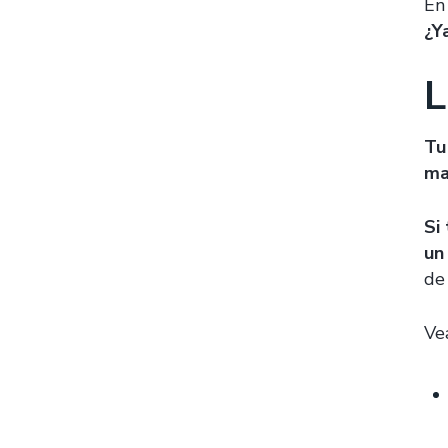
E
¿Y
L
Tu
ma
Si
un
de 
Ve