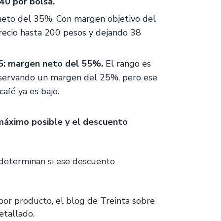
40 por bolsa.
neto del 35%. Con margen objetivo del
recio hasta 200 pesos y dejando 38
75: margen neto del 55%.
El rango es
nservando un margen del 25%, pero ese
afé ya es bajo.
máximo posible y el descuento
s determinan si ese descuento
por producto, el blog de Treinta sobre
etallado.