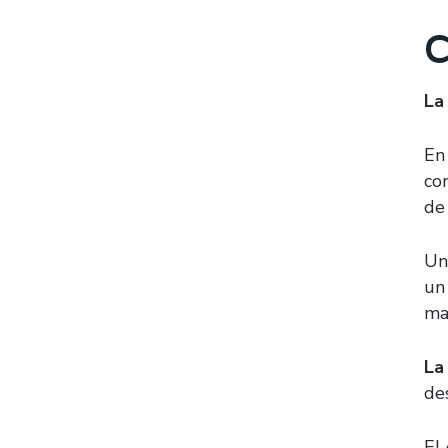
C
La
En 
co
de 
Un
un
ma
La
de
El