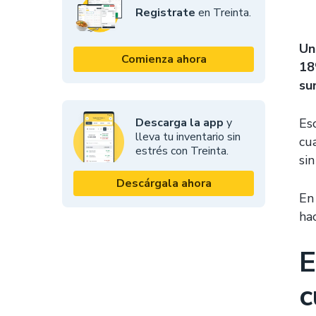
Registrate
en Treinta.
Un
Comienza ahora
18
su
Descarga la app
y
Es
lleva tu inventario sin
cu
estrés con Treinta.
sin
Descárgala ahora
En
ha
E
c