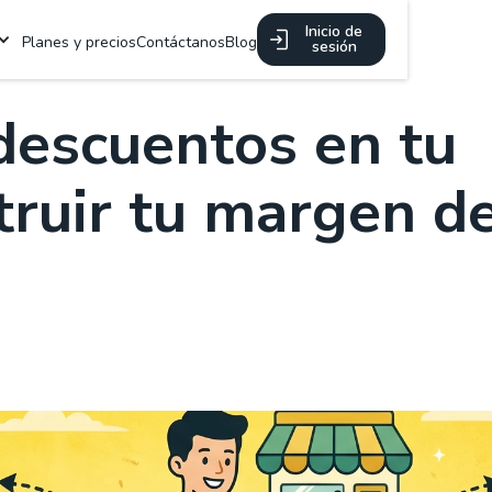
Inicio de
Planes y precios
Contáctanos
Blog
sesión
descuentos en tu
truir tu margen d