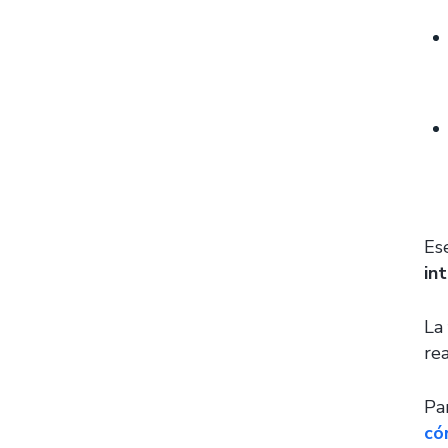
Es
in
La
re
Pa
có