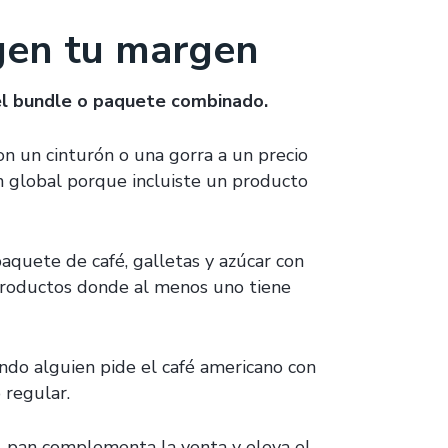
egen tu margen
el bundle o paquete combinado.
con un cinturón o una gorra a un precio
 global porque incluiste un producto
quete de café, galletas y azúcar con
 productos donde al menos uno tiene
do alguien pide el café americano con
 regular.
el pan complementa la venta y eleva el