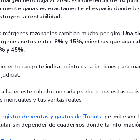
 margen neto baja al 20%. Esa diferencia de 14 punto
almente ganas es exactamente el espacio donde los
struyen la rentabilidad.
s márgenes razonables cambian mucho por giro.
Una ti
rgenes netos entre 8% y 15%, mientras que una caf
% y 45%.
nocer tu rango te indica cuánto espacio tienes para m
judicial.
ra hacer este cálculo con cada producto necesitas regis
os mensuales y tus ventas reales.
registro de ventas y gastos de Treinta
permite ver l
lular sin depender de cuadernos donde la información