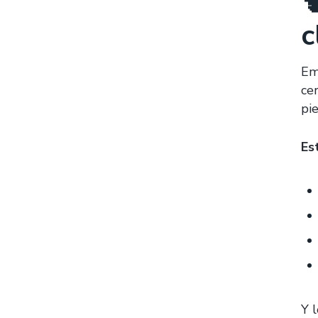

c
Em
ce
pi
Es
Y 