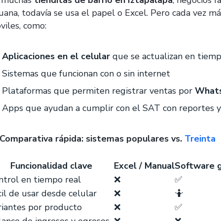
 muchas
tienditas de barrio en Iztapalapa
, negocios 
juana, todavía se usa el papel o Excel. Pero cada vez 
viles, como:
Aplicaciones en el celular
que se actualizan en tiemp
Sistemas que funcionan con o sin internet
Plataformas que permiten registrar ventas por
Whats
Apps que ayudan a cumplir con el SAT con reportes y 
 Comparativa rápida: sistemas populares vs.
Treinta
Funcionalidad clave
Excel / Manual
Software 
ntrol en tiempo real
❌
✅
cil de usar desde celular
❌
🤷
riantes por producto
❌
✅