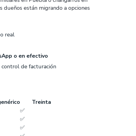
familiares en Puebla o changarros en
más dueños están migrando a opciones
o real
App o en efectivo
control de facturación
genérico
Treinta
✅
✅
✅