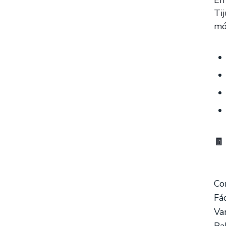
En
Ti
mó
🧾
Co
Fá
Va