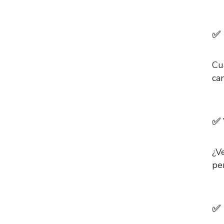
✅ 
Cu
ca
✅ 
¿V
pe
✅ 