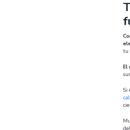
T
f
Co
el
tu
El
su
Si
ca
cie
Mu
de