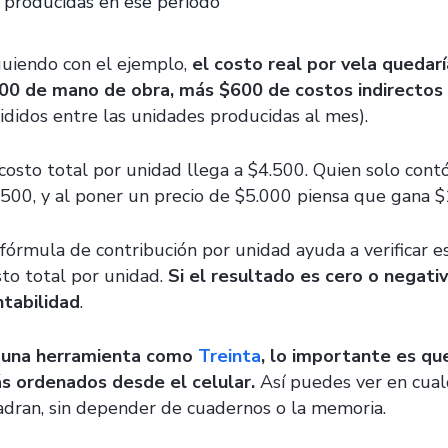
producidas en ese periodo
guiendo con el ejemplo,
el costo real por vela quedarí
00 de mano de obra, más $600 de costos indirectos
vididos entre las unidades producidas al mes).
 costo total por unidad llega a $4.500. Quien solo cont
.500, y al poner un precio de $5.000 piensa que gana 
 fórmula de contribución por unidad ayuda a verificar e
sto total por unidad.
Si el resultado es cero o negati
ntabilidad
.
 una herramienta como
Treinta
, lo importante es qu
s ordenados desde el celular.
Así puedes ver en cua
adran, sin depender de cuadernos o la memoria.