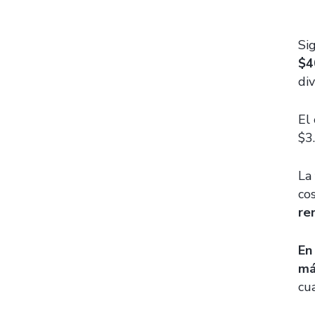
Si
$4
di
El
$3
La
co
re
En
má
cu