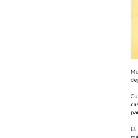
Mu
de
Cu
ca
pa
El
má