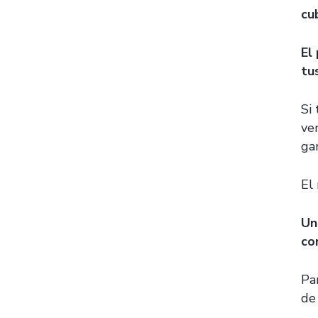
cu
El
tu
Si
ve
gan
El
Un
co
Pa
de