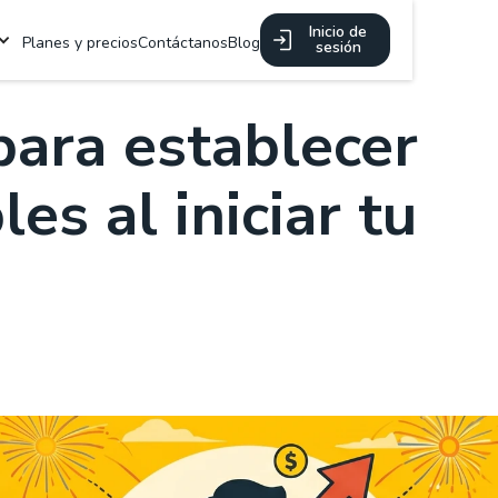
Inicio de
Planes y precios
Contáctanos
Blog
sesión
para establecer
es al iniciar tu