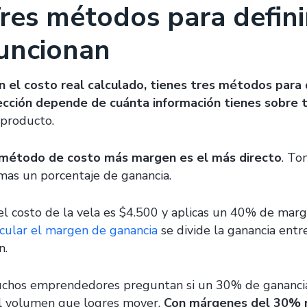
res métodos para defini
uncionan
n el costo real calculado, tienes tres métodos para d
ección depende de cuánta información tienes sobre
 producto.
 método de costo más margen es el más directo
. To
mas un porcentaje de ganancia.
 el costo de la vela es $4.500 y aplicas un 40% de marg
lcular el margen de ganancia
se divide la ganancia entr
n.
chos emprendedores preguntan si un 30% de ganancia 
l volumen que logres mover.
Con márgenes del 30% n