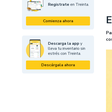
Registrate
en Treinta.
E
Comienza ahora
Pa
co
Descarga la app
y
lleva tu inventario sin
estrés con Treinta.
Descárgala ahora