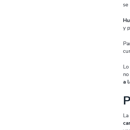
se
Hu
y 
Pa
cu
Lo
no 
a 
P
La
ca