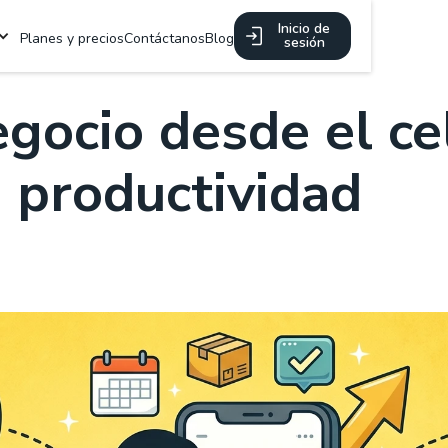
Inicio de
Planes y precios
Contáctanos
Blog
sesión
gocio desde el ce
u productividad