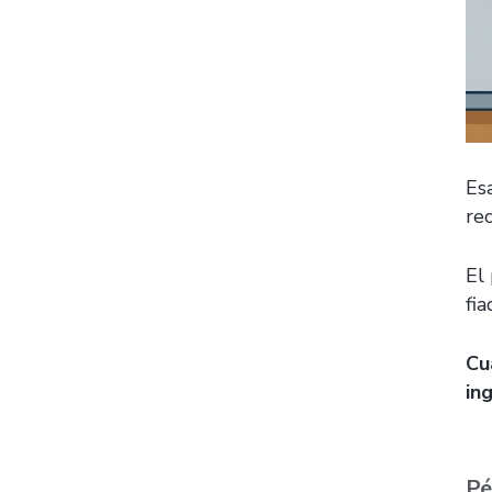
Es
re
El
fi
Cu
in
Pé