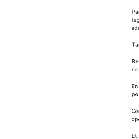
Pa
leg
ad
Ta
Re
no
En
po
Co
op
El