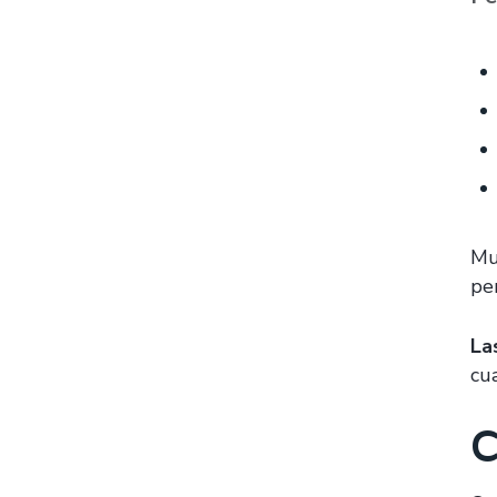
Mu
pe
La
cua
C