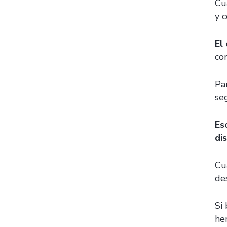
Cu
y c
El
co
Pa
se
Es
di
Cu
de
Si 
he