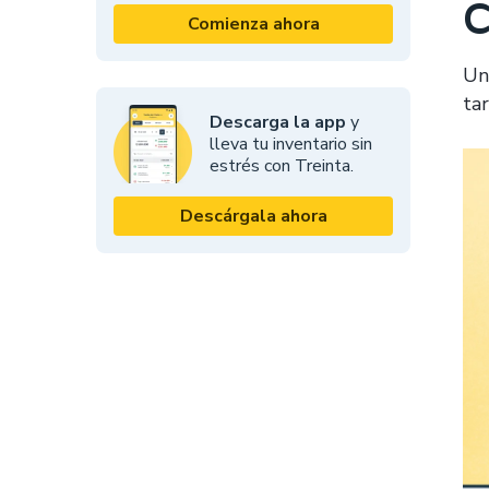
C
Comienza ahora
Un
ta
Descarga la app
y
lleva tu inventario sin
estrés con Treinta.
Descárgala ahora