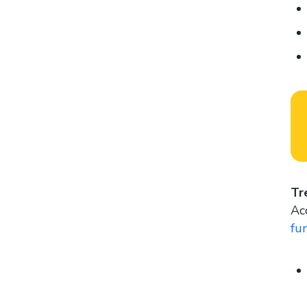
Tr
Ac
fu