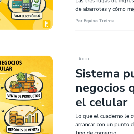
Las tres fugas de ingre
de abarrotes y cómo migr
Por
Equipo Treinta
.
6 min
Sistema p
negocios 
el celular
Lo que el cuaderno le 
arrancar con un punto d
tipo de comercio.