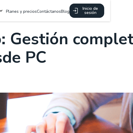
Inicio de
Planes y precios
Contáctanos
Blog
sesión
b: Gestión comple
sde PC