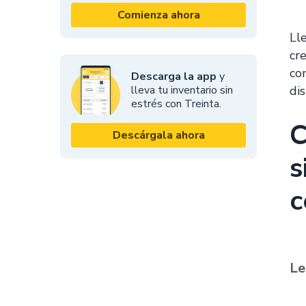
Comienza ahora
Ll
cr
co
Descarga la app
y
lleva tu inventario sin
dis
estrés con Treinta.
C
Descárgala ahora
s
c
Le