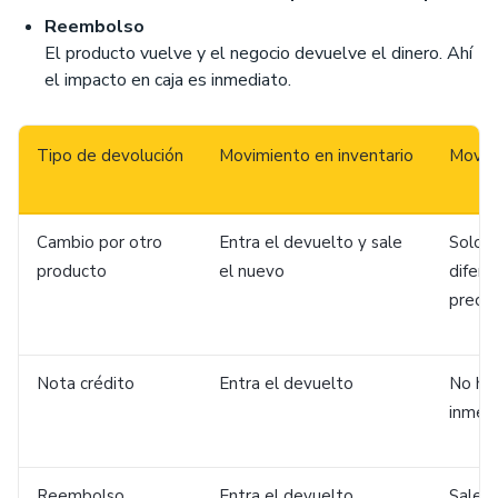
Reembolso
El producto vuelve y el negocio devuelve el dinero. Ahí
el impacto en caja es inmediato.
Tipo de devolución
Movimiento en inventario
Movim
Cambio por otro
Entra el devuelto y sale
Solo s
producto
el nuevo
difere
precio
Nota crédito
Entra el devuelto
No hay
inmed
Reembolso
Entra el devuelto
Sale d