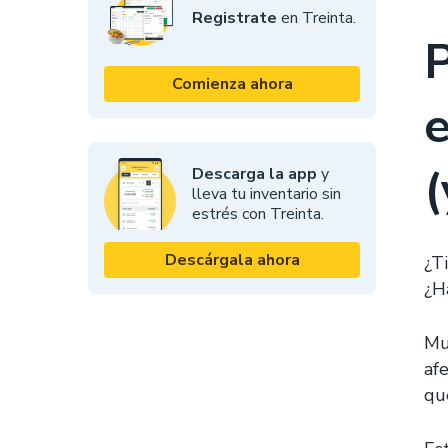
Registrate
en Treinta.
Comienza ahora
e
(
Descarga la app
y
lleva tu inventario sin
estrés con Treinta.
Descárgala ahora
¿T
¿H
Mu
af
qu