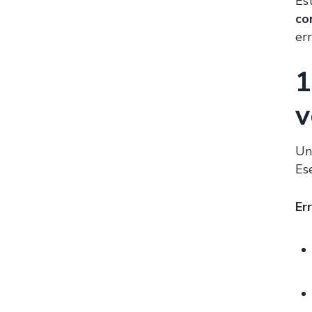
Est
co
er
1
v
Un
Es
Er