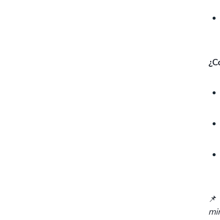
¿C
📌
mi