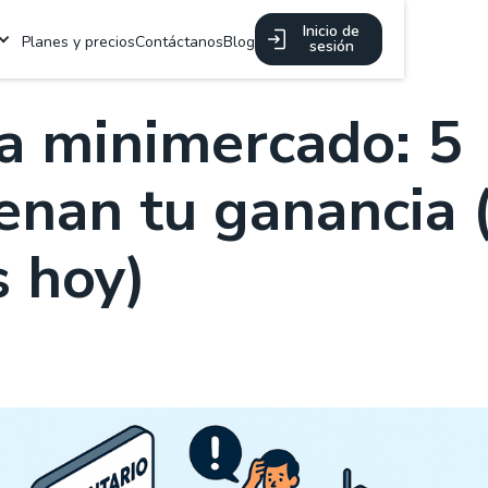
Inicio de
Planes y precios
Contáctanos
Blog
sesión
a minimercado: 5
enan tu ganancia 
s hoy)