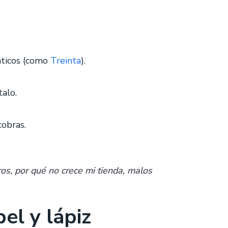
áticos (como
Treinta
).
alo.
cobras.
os, por qué no crece mi tienda, malos
el y lápiz