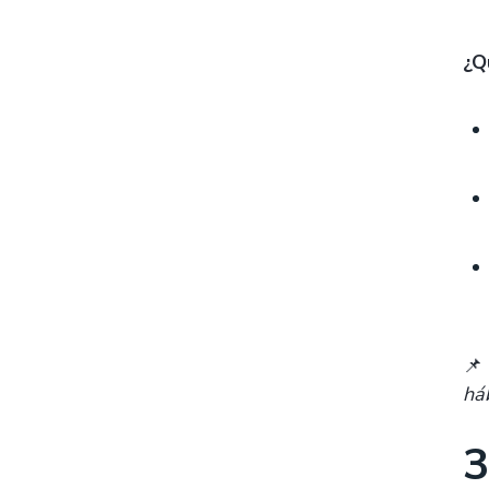
¿Q
📌
há
3