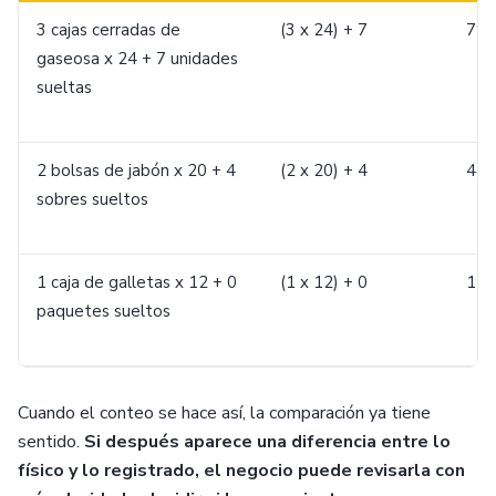
3 cajas cerradas de
(3 x 24) + 7
79 
gaseosa x 24 + 7 unidades
sueltas
2 bolsas de jabón x 20 + 4
(2 x 20) + 4
44 
sobres sueltos
1 caja de galletas x 12 + 0
(1 x 12) + 0
12 
paquetes sueltos
Cuando el conteo se hace así, la comparación ya tiene
sentido.
Si después aparece una diferencia entre lo
físico y lo registrado, el negocio puede revisarla con