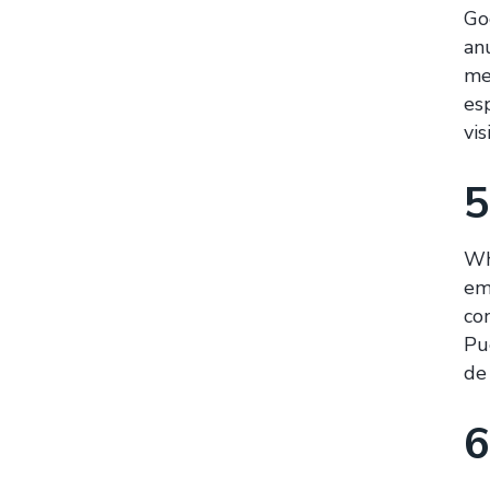
Go
an
me
es
vi
5
Wh
em
co
Pu
de
6