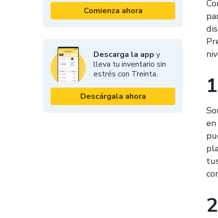
Co
Comienza ahora
pa
di
Pr
niv
Descarga la app
y
lleva tu inventario sin
estrés con Treinta.
1
Descárgala ahora
So
en
pu
pl
tu
co
2