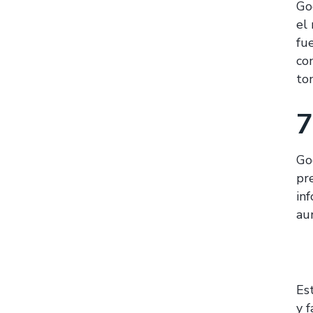
Go
el 
fu
co
to
7
Go
pr
inf
aum
Es
y 