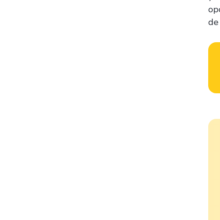
op
de