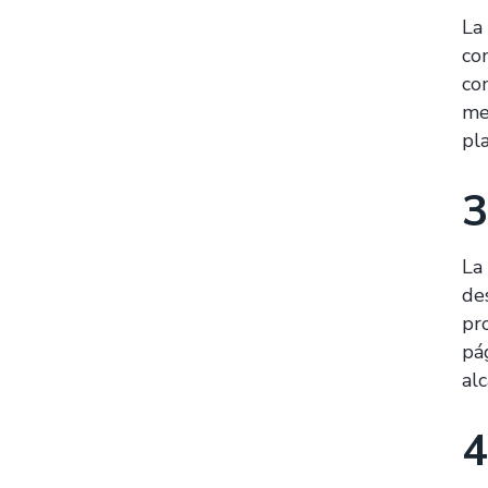
La
co
con
me
pl
3
La
de
pr
pá
alc
4