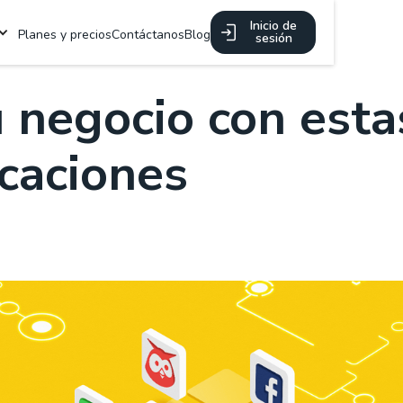
a
Inicio de
Planes y precios
Contáctanos
Blog
sesión
 negocio con esta
icaciones