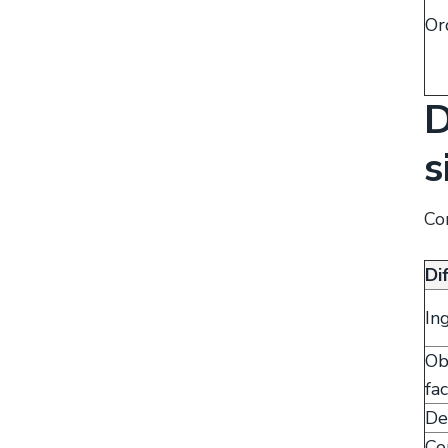
Or
D
s
Co
Di
In
Ob
fa
De
Co