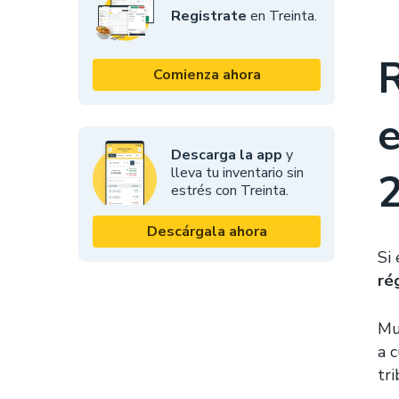
Registrate
en Treinta.
R
Comienza ahora
e
Descarga la app
y
lleva tu inventario sin
estrés con Treinta.
Descárgala ahora
Si
ré
Mu
a 
tr