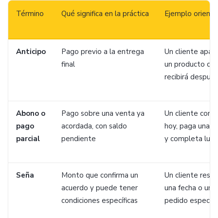
Término
Qué significa en la práctica
Ejemplo orienta
Anticipo
Pago previo a la entrega
Un cliente apar
final
un producto qu
recibirá despué
Abono o
Pago sobre una venta ya
Un cliente comp
pago
acordada, con saldo
hoy, paga una p
parcial
pendiente
y completa lue
Seña
Monto que confirma un
Un cliente rese
acuerdo y puede tener
una fecha o un
condiciones específicas
pedido especial