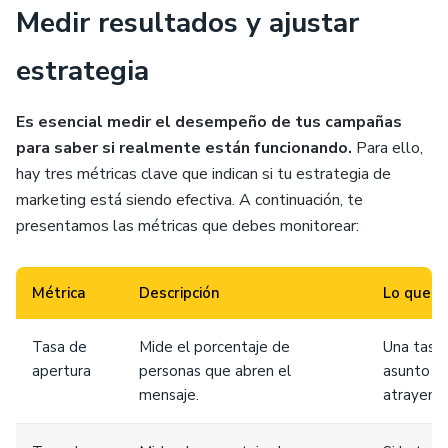
Medir resultados y ajustar
estrategia
Es esencial medir el desempeño de tus campañas
para saber si realmente están funcionando.
Para ello,
hay tres métricas clave que indican si tu estrategia de
marketing está siendo efectiva. A continuación, te
presentamos las métricas que debes monitorear:
Métrica
Descripción
Lo que in
Tasa de
Mide el porcentaje de
Una tasa 
apertura
personas que abren el
asunto o
mensaje.
atrayendo