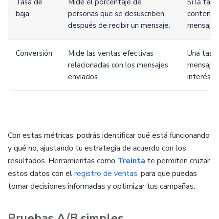
Tasa de
Mide el porcentaje de
Si la tasa
baja
personas que se desuscriben
contenido
después de recibir un mensaje.
mensajes
Conversión
Mide las ventas efectivas
Una tasa 
relacionadas con los mensajes
mensaje n
enviados.
interés e
Con estas métricas, podrás identificar qué está funcionando
y qué no, ajustando tu estrategia de acuerdo con los
resultados. Herramientas como
Treinta
te permiten cruzar
estos datos con el
registro de ventas,
para que puedas
tomar decisiones informadas y optimizar tus campañas.
Pruebas A/B simples