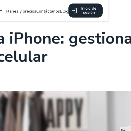
Inicio de
Planes y precios
Contáctanos
Blog
sesión
a iPhone: gestiona
celular