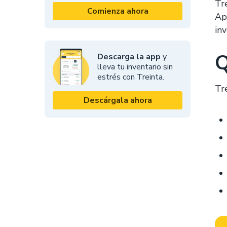
Tr
Comienza ahora
Ap
inv
Q
Descarga la app
y
lleva tu inventario sin
estrés con Treinta.
Tr
Descárgala ahora