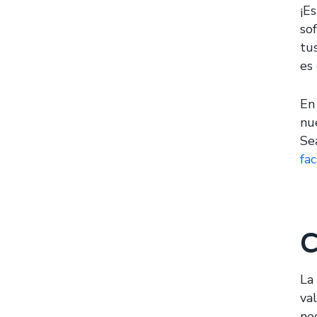
¡E
so
tu
es
En
nu
Se
fa
C
La
va
ne