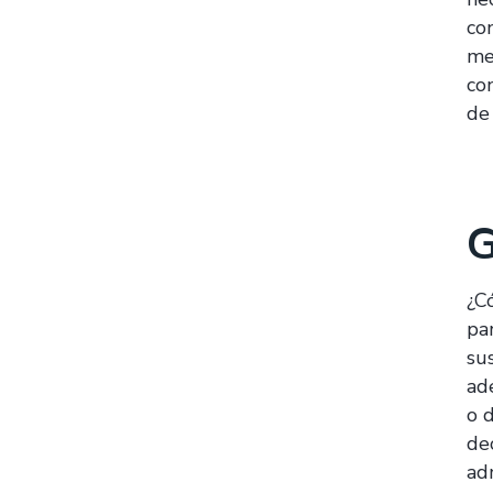
co
med
co
de
G
¿C
pa
sus
ad
o 
dec
ad