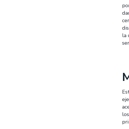
po
da
ce
di
la
ser
M
Es
ej
ace
lo
pr