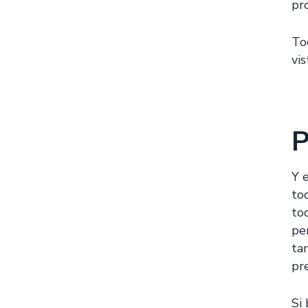
pr
To
vi
P
Y 
to
to
pe
ta
pr
Si