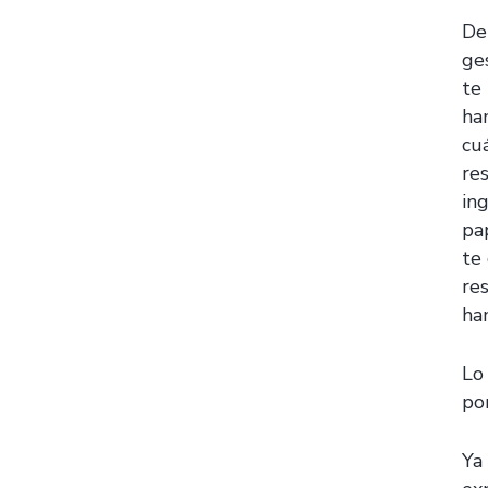
De
ge
te
ha
cu
re
in
pa
te
re
ha
Lo
po
Ya