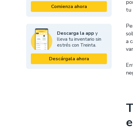
po
Comienza ahora
tu
Pe
Descarga la app
y
so
lleva tu inventario sin
a 
estrés con Treinta.
va
Descárgala ahora
En
ne
T
e