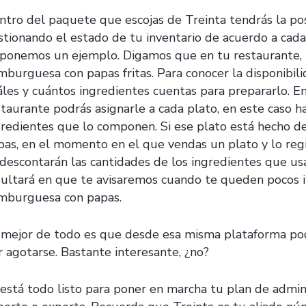
ntro del paquete que escojas de Treinta tendrás la posi
stionando el estado de tu inventario de acuerdo a cad
 ponemos un ejemplo. Digamos que en tu restaurante, 
mburguesa con papas fritas. Para conocer la disponibil
áles y cuántos ingredientes cuentas para prepararlo. E
staurante podrás asignarle a cada plato, en este caso 
gredientes que lo componen. Si ese plato está hecho de 
pas, en el momento en el que vendas un plato y lo reg
 descontarán las cantidades de los ingredientes que us
sultará en que te avisaremos cuando te queden pocos i
mburguesa con papas.
 mejor de todo es que desde esa misma plataforma pod
r agotarse. Bastante interesante, ¿no?
 está todo listo para poner en marcha tu plan de admi