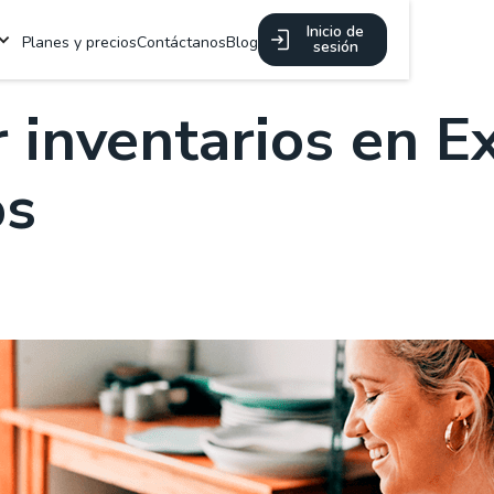
Inicio de
Planes y precios
Contáctanos
Blog
sesión
 inventarios en E
os