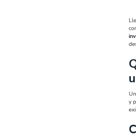
Ll
co
in
de
Q
u
Un
y 
ex
C