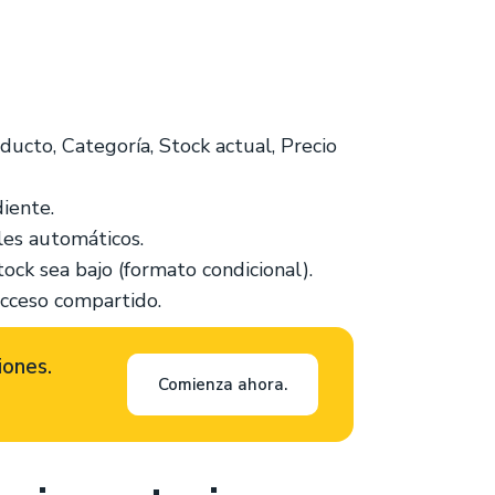
ucto, Categoría, Stock actual, Precio
iente.
les automáticos.
tock sea bajo (formato condicional).
acceso compartido.
iones.
Comienza ahora.