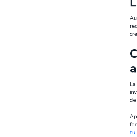
L
Au
re
cr
C
a
La
in
de
Ap
for
tu