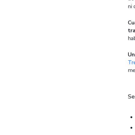
ni
Cu
tr
hab
Un
Tr
me
Se