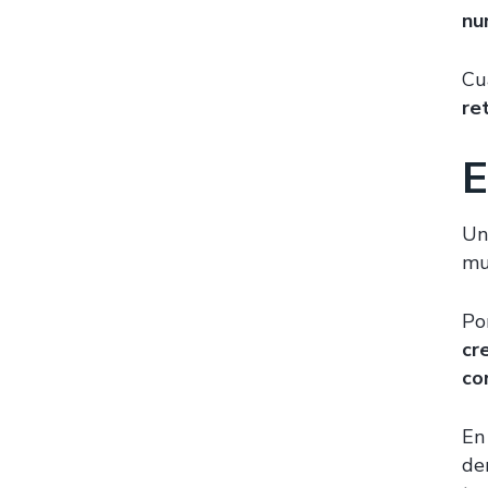
nu
Cu
re
E
Un
mu
Po
cr
co
En
de