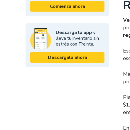
R
Comienza ahora
Ve
pr
Descarga la app
y
re
lleva tu inventario sin
estrés con Treinta.
Es
Descárgala ahora
es
Mie
pr
Pi
$1
ent
En