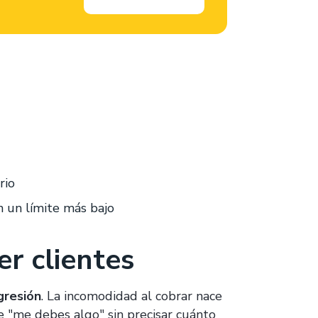
rio
 un límite más bajo
er clientes
gresión
. La incomodidad al cobrar nace
te "me debes algo" sin precisar cuánto