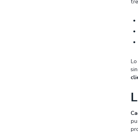
tre
Lo
sin
cl
L
Ca
pu
pr