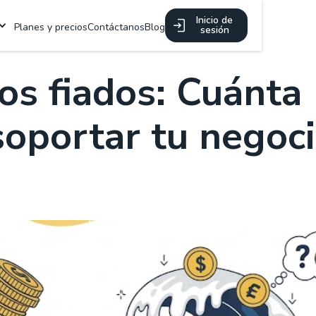
Inicio de
Planes y precios
Contáctanos
Blog
sesión
los fiados: Cuánta
oportar tu negoc